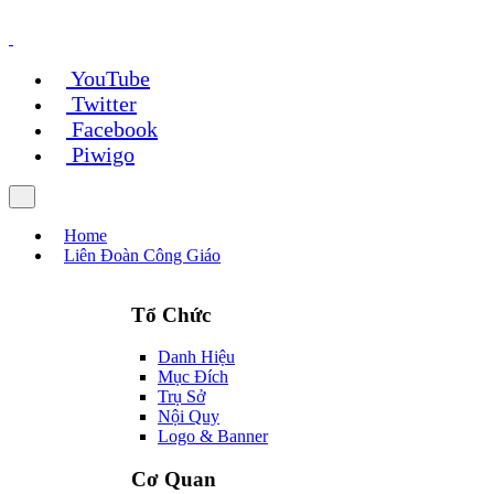
YouTube
Twitter
Facebook
Piwigo
Home
Liên Đoàn Công Giáo
Tổ Chức
Danh Hiệu
Mục Đích
Trụ Sở
Nội Quy
Logo & Banner