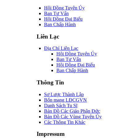
Cơ Quan
Hội Đồng Tuyên Úy
Ban Tư Vấn
Hội Đồng Đại Biểu
Ban Chấp Hành
Liên Lạc
Địa Chỉ Liên Lạc
Hội Đồng Tuyên Úy
Ban Tư Vấn
Hội Đồng Đại Biểu
Ban Chấp Hành
Thông Tin
Sơ Lược Thành Lập
Bổn mạng LĐCGVN
Danh Sách Tu Sĩ
Bản Đồ Các Giáo Phận Đức
Bản Đồ Các Vùng Tuyên Úy
Các Thông Tin Khác