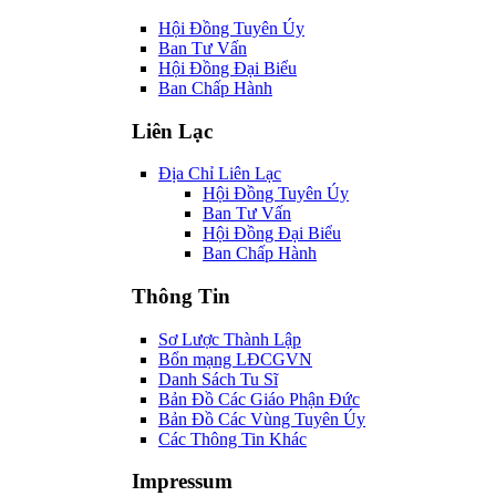
Hội Đồng Tuyên Úy
Ban Tư Vấn
Hội Đồng Đại Biểu
Ban Chấp Hành
Liên Lạc
Địa Chỉ Liên Lạc
Hội Đồng Tuyên Úy
Ban Tư Vấn
Hội Đồng Đại Biểu
Ban Chấp Hành
Thông Tin
Sơ Lược Thành Lập
Bổn mạng LĐCGVN
Danh Sách Tu Sĩ
Bản Đồ Các Giáo Phận Đức
Bản Đồ Các Vùng Tuyên Úy
Các Thông Tin Khác
Impressum