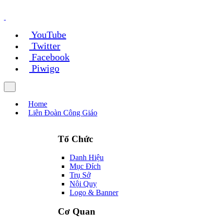
YouTube
Twitter
Facebook
Piwigo
Home
Liên Đoàn Công Giáo
Tổ Chức
Danh Hiệu
Mục Đích
Trụ Sở
Nội Quy
Logo & Banner
Cơ Quan